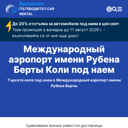
Бразилия
ПЪТЕВОДИТЕЛ CAR
RENTAL
До 20% отстъпка за автомобили под наем в цял свят
Тази промоция е валидна до 11 август 2026 г. -
възползвайте се от нея още днес!
Международный
аэропорт имени Рубена
Берты Коли под наем
Търсете кола под наем в Международный аэропорт имени
Рубена Берты
Сравняваме всички известни доставчици