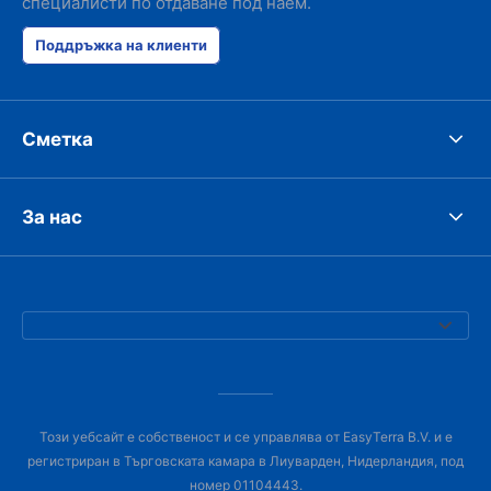
специалисти по отдаване под наем.
Поддръжка на клиенти
Сметка
За нас
Този уебсайт е собственост и се управлява от EasyTerra B.V. и е
регистриран в Търговската камара в Лиуварден, Нидерландия, под
номер 01104443.