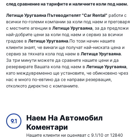
след сравнение на тарифите и наличните коли под наем.
Летище Уругваяна
Пътеводителят "Car Rental"
работи с
всички по-големи компании за коли под наем и преговаря
с местните агенции в
Летище Уругваяна
, за да предложи
най-добрите цени за коли под наем и сервиз за всички
градове в
Летище Уругваяна
.По този начин нашите
клиенти знаят, че винаги ще получат най-ниската цена и
сервиз за тяхната кола под наем в
Летище Уругваяна
.
За три минути можете да сравните нашите цени и да
резервирате Вашата кола под наем в
Летище Уругваяна
,
като междувременно ще установите, че обикновено чрез
нас е много по-евтино да се направи резервация,
отколкото директно с компаниите.
Наем На Автомобил
9.1
Коментари
Нашите клиенти ни оценяват с 9.1/10 от 12840