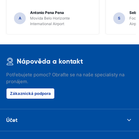
Antonio Pena Pena
Seba
A
Movida Belo Horizonte
S
Foco 
International Airport
Airpo
Nápověda a kontakt
Potřebujete pomoc? Obraťte se na naše specialisty na
pronájem.
Zákaznická podpora
Účet