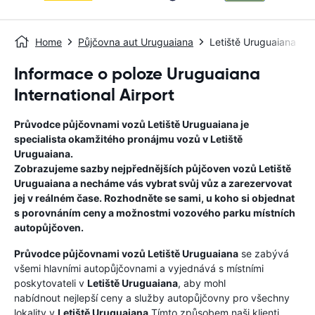
Home
Půjčovna aut Uruguaiana
Letiště Uruguaiana
Informace o poloze Uruguaiana
International Airport
Průvodce půjčovnami vozů
Letiště Uruguaiana
je
specialista okamžitého pronájmu vozů v
Letiště
Uruguaiana
.
Zobrazujeme sazby nejpřednějších půjčoven vozů
Letiště
Uruguaiana
a necháme vás vybrat svůj vůz a zarezervovat
jej v reálném čase. Rozhodněte se sami, u koho si objednat
s porovnáním ceny a možnostmi vozového parku místních
autopůjčoven.
Průvodce půjčovnami vozů
Letiště Uruguaiana
se zabývá
všemi hlavními autopůjčovnami a vyjednává s místními
poskytovateli v
Letiště Uruguaiana
, aby mohl
nabídnout nejlepší ceny a služby autopůjčovny pro všechny
lokality v
Letiště Uruguaiana
.Tímto způsobem naši klienti