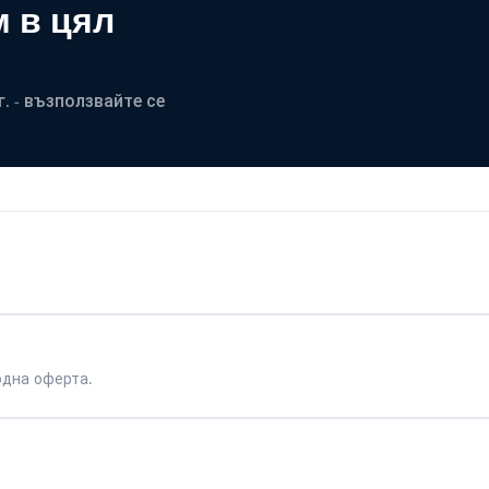
 в цял
. - възползвайте се
одна оферта.