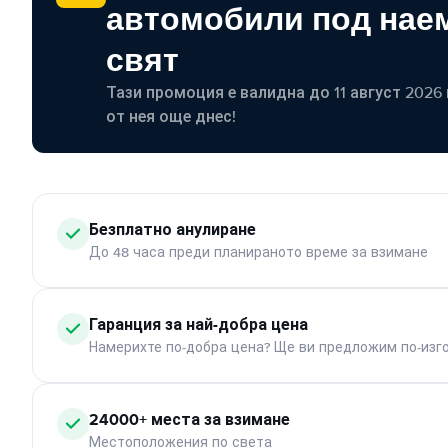
автомобили под наем
свят
Тази промоция е валидна до 11 август 2026 г
от нея още днес!
Безплатно анулиране
До 48 часа преди планираното време за взимане
Гаранция за най-добра цена
Намерихте по-добра цена? Ще ви предложим по-изг
24000+ места за взимане
Местоположения по света