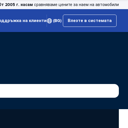
От 2005 г. насам
сравняваме цените за наем на автомобили
оддръжка на клиенти
(BG)
Влезте в системата