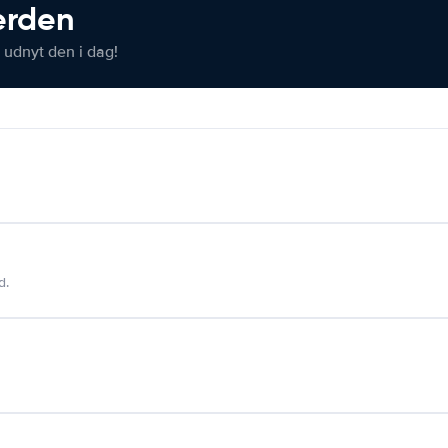
verden
 udnyt den i dag!
d.