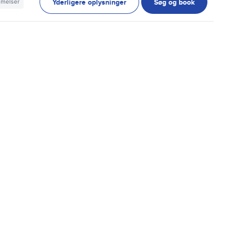
Yderligere oplysninger
Søg og book
mmelser