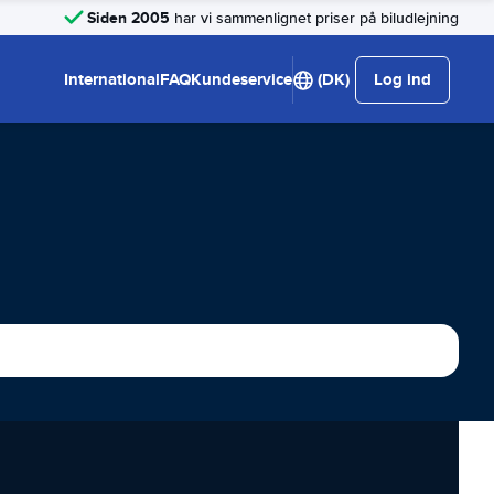
Siden 2005
har vi sammenlignet priser på biludlejning
International
FAQ
Kundeservice
(DK)
Log ind