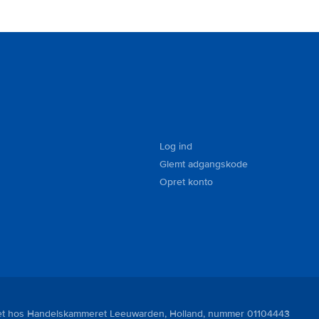
Log ind
Glemt adgangskode
Opret konto
reret hos Handelskammeret Leeuwarden, Holland, nummer 01104443