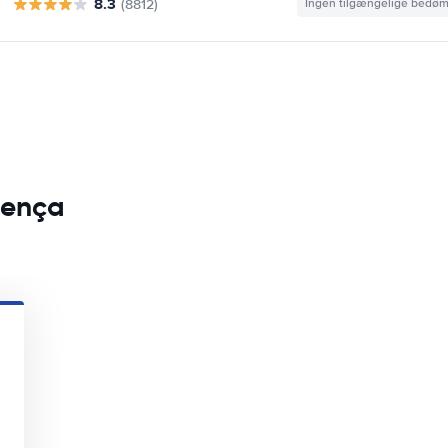
8.3
(8812)
Ingen tilgængelige bedø
alença