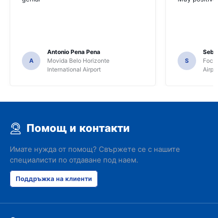
Antonio Pena Pena
Seba
A
Movida Belo Horizonte
S
Foco 
International Airport
Airpo
Помощ и контакти
Имате нужда от помощ? Свържете се с нашите
специалисти по отдаване под наем.
Поддръжка на клиенти