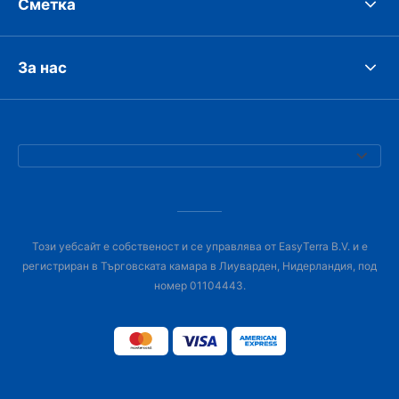
Сметка
За нас
Този уебсайт е собственост и се управлява от EasyTerra B.V. и е
регистриран в Търговската камара в Лиуварден, Нидерландия, под
номер 01104443.