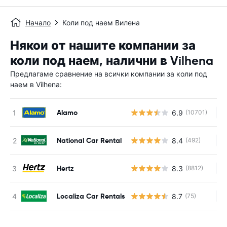
Начало
Коли под наем Вилена
Някои от нашите компании за
коли под наем, налични в Vilhena
Предлагаме сравнение на всички компании за коли под
наем в Vilhena:
Alamo
6.9
(10701)
Н
National Car Rental
8.4
(492)
Н
Hertz
8.3
(8812)
Н
Localiza Car Rentals
8.7
(75)
Н