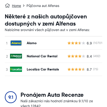
Home
Půjčovna aut Alfenas
Některé z našich autopůjčoven
dostupných v zemi Alfenas
Nabízíme srovnání všech půjčoven aut v zemi Alfenas:
Alamo
6.9
(10701)
National Car Rental
8.4
(492)
Localiza Car Rentals
8.7
(75)
Pronájem Auta Recenze
9.1
Naši zákazníci nás hodnotí známkou 9.1/10 ze
všech 12842