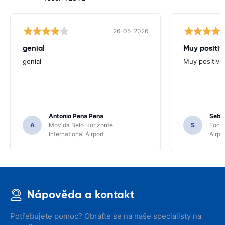
26-05-2026
genial
Muy positiv
genial
Muy positiva
Antonio Pena Pena
Seba
A
Movida Belo Horizonte
S
Foco 
International Airport
Airpo
Nápověda a kontakt
Potřebujete pomoc? Obraťte se na naše specialisty na