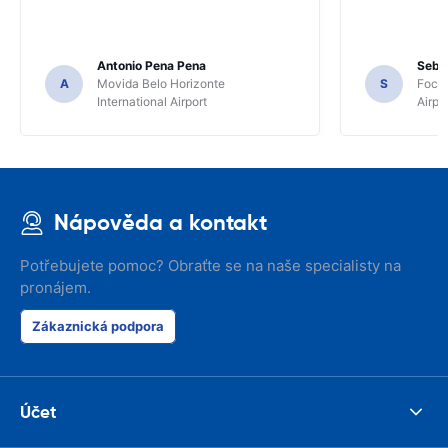
Antonio Pena Pena
Seba
A
Movida Belo Horizonte
S
Foco 
International Airport
Airpo
Nápověda a kontakt
Potřebujete pomoc? Obraťte se na naše specialisty na
pronájem.
Zákaznická podpora
Účet