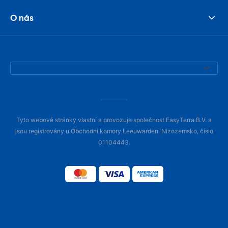
O nás
Tyto webové stránky vlastní a provozuje společnost EasyTerra B.V. a
jsou registrovány u Obchodní komory Leeuwarden, Nizozemsko, číslo
01104443.