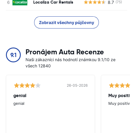
Localiza Car Rentals
8.7
(75)
Zobrazit všechny půjčovny
Pronájem Auta Recenze
9.1
Naši zákazníci nás hodnotí známkou 9.1/10 ze
všech 12840
26-05-2026
genial
Muy positiv
genial
Muy positiva