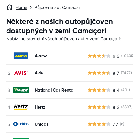
Home
Půjčovna aut Camacari
Některé z našich autopůjčoven
dostupných v zemi Camaçari
Nabízíme srovnání všech půjčoven aut v zemi Camaçari:
Alamo
6.9
(10695)
Avis
8.7
(7427)
National Car Rental
8.4
(491)
Hertz
8.3
(8807)
Unidas
7.7
(6)