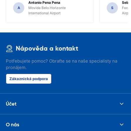
Antonio Pena Pena
Seba
A
Movida Belo Horizonte
S
Foco 
International Airport
Airpo
Nápověda a kontakt
Potřebujete pomoc? Obraťte se na naše specialisty na
pronájem.
Zákaznická podpora
Účet
O nás