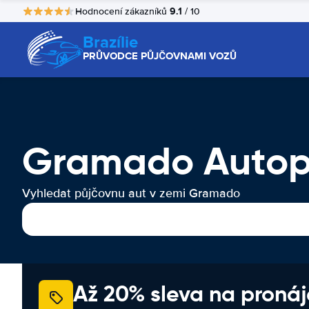
9.1
Hodnocení zákazníků
/ 10
Brazílie
PRŮVODCE PŮJČOVNAMI VOZŮ
Gramado Autop
Vyhledat půjčovnu aut v zemi Gramado
Až 20% sleva na proná