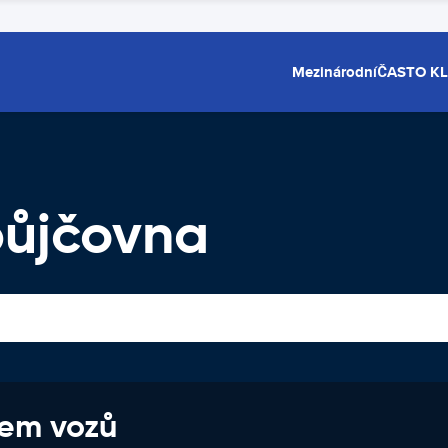
Mezinárodní
ČASTO K
ůjčovna
jem vozů