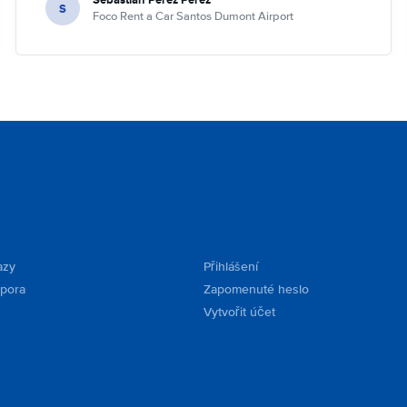
S
Foco Rent a Car Santos Dumont Airport
azy
Přihlášení
dpora
Zapomenuté heslo
Vytvořit účet