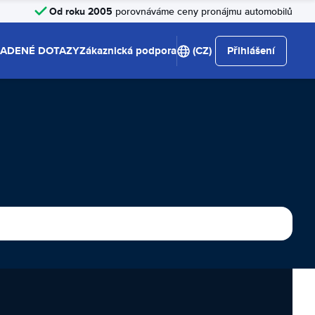
Od roku 2005
porovnáváme ceny pronájmu automobilů
LADENÉ DOTAZY
Zákaznická podpora
(CZ)
Přihlášení