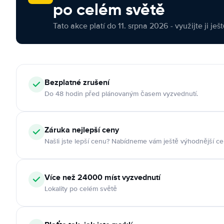
po celém světě
Tato akce platí do 11. srpna 2026 - využijte ji ješ
Bezplatné zrušení
Do 48 hodin před plánovaným časem vyzvednutí.
Záruka nejlepší ceny
Našli jste lepší cenu? Nabídneme vám ještě výhodnější ce
Více než 24000 míst vyzvednutí
Lokality po celém světě