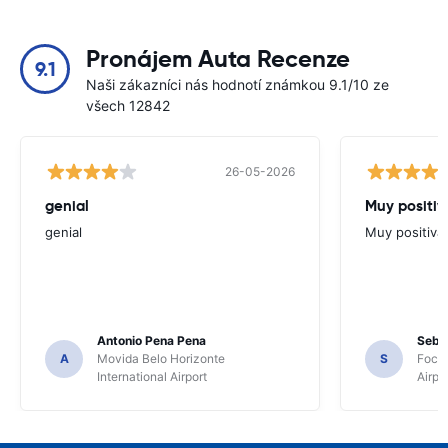
Pronájem Auta Recenze
9.1
Naši zákazníci nás hodnotí známkou 9.1/10 ze
všech 12842
26-05-2026
genial
Muy positiv
genial
Muy positiva
Antonio Pena Pena
Seba
A
Movida Belo Horizonte
S
Foco 
International Airport
Airpo