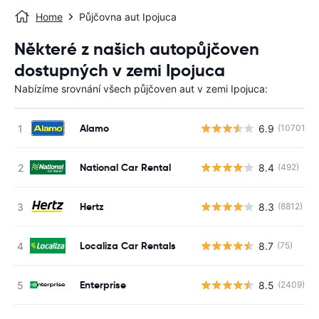
Home
Půjčovna aut Ipojuca
Některé z našich autopůjčoven
dostupných v zemi Ipojuca
Nabízíme srovnání všech půjčoven aut v zemi Ipojuca:
Alamo
6.9
(10701)
National Car Rental
8.4
(492)
Hertz
8.3
(8812)
Localiza Car Rentals
8.7
(75)
Enterprise
8.5
(2409)