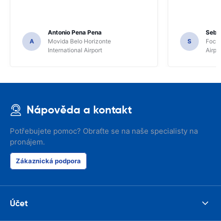
Antonio Pena Pena
Seba
A
Movida Belo Horizonte
S
Foco 
International Airport
Airpo
Nápověda a kontakt
Potřebujete pomoc? Obraťte se na naše specialisty na
pronájem.
Zákaznická podpora
Účet