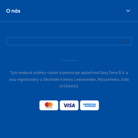
O nás
Tyto webové stránky vlastní a provozuje společnost EasyTerra B.V. a
jsou registrovány u Obchodní komory Leeuwarden, Nizozemsko, číslo
01104443.