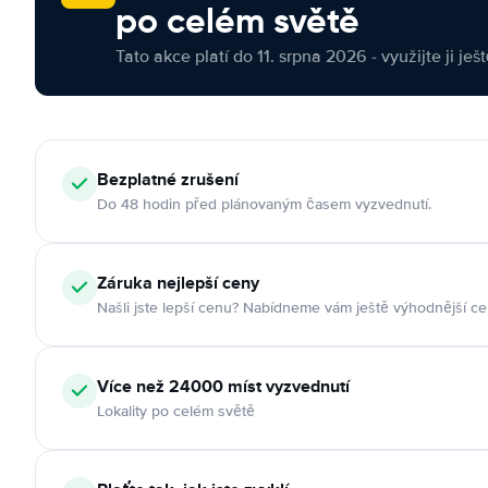
po celém světě
Tato akce platí do 11. srpna 2026 - využijte ji ješ
Bezplatné zrušení
Do 48 hodin před plánovaným časem vyzvednutí.
Záruka nejlepší ceny
Našli jste lepší cenu? Nabídneme vám ještě výhodnější ce
Více než 24000 míst vyzvednutí
Lokality po celém světě