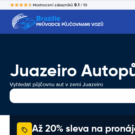
9.1
Hodnocení zákazníků
/ 10
Brazílie
PRŮVODCE PŮJČOVNAMI VOZŮ
Juazeiro Autop
Vyhledat půjčovnu aut v zemi Juazeiro
Až 20% sleva na proná