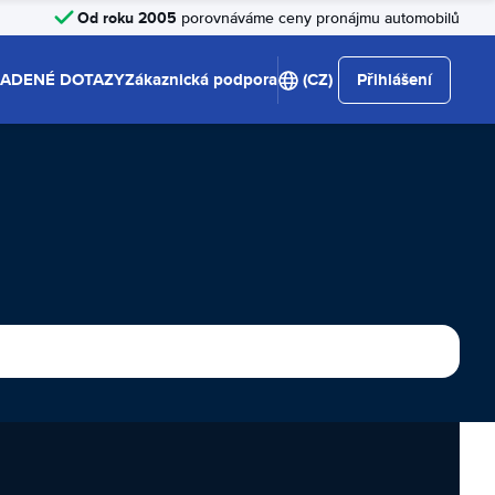
Od roku 2005
porovnáváme ceny pronájmu automobilů
LADENÉ DOTAZY
Zákaznická podpora
(CZ)
Přihlášení