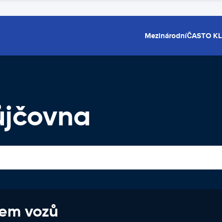
Mezinárodní
ČASTO K
ůjčovna
jem vozů