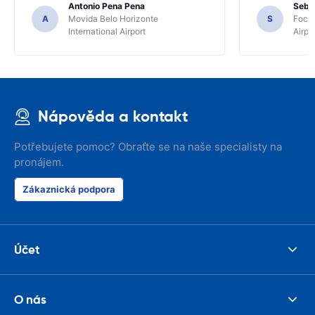
Antonio Pena Pena
Seba
A
Movida Belo Horizonte
S
Foco 
International Airport
Airpo
Nápověda a kontakt
Potřebujete pomoc? Obraťte se na naše specialisty na
pronájem.
Zákaznická podpora
Účet
O nás