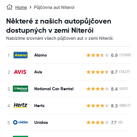
Home
Půjčovna aut Niteroi
Některé z našich autopůjčoven
dostupných v zemi Niterói
Nabízíme srovnání všech půjčoven aut v zemi Niterói:
Alamo
6.9
(10695)
Avis
8.7
(7427)
National Car Rental
8.4
(491)
Hertz
8.3
(8807)
Unidas
7.7
(6)