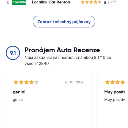
Localiza Car Rentals
8.7
(75)
Zobrazit všechny půjčovny
Pronájem Auta Recenze
9.1
Naši zákazníci nás hodnotí známkou 9.1/10 ze
všech 12840
26-05-2026
genial
Muy positiv
genial
Muy positiva