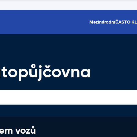
Mezinárodní
ČASTO K
utopůjčovna
jem vozů