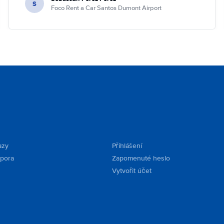
S
Foco Rent a Car Santos Dumont Airport
azy
Přihlášení
dpora
Zapomenuté heslo
Vytvořit účet