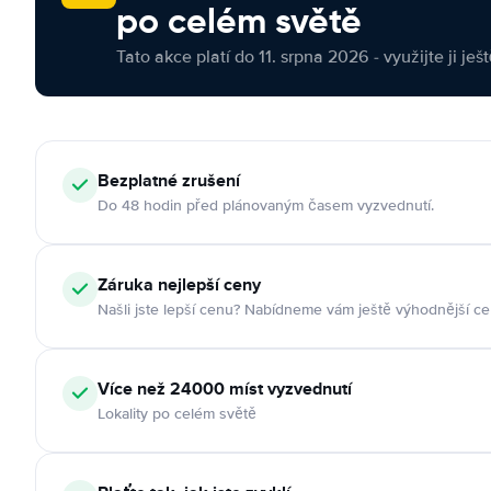
po celém světě
Tato akce platí do 11. srpna 2026 - využijte ji ješ
Bezplatné zrušení
Do 48 hodin před plánovaným časem vyzvednutí.
Záruka nejlepší ceny
Našli jste lepší cenu? Nabídneme vám ještě výhodnější ce
Více než 24000 míst vyzvednutí
Lokality po celém světě