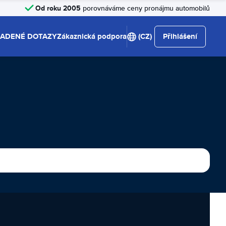
Od roku 2005
porovnáváme ceny pronájmu automobilů
LADENÉ DOTAZY
Zákaznická podpora
(CZ)
Přihlášení