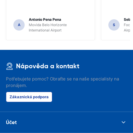
Antonio Pena Pena
Seba
A
Movida Belo Horizonte
S
Foco 
International Airport
Airpo
Nápověda a kontakt
Potřebujete pomoc? Obraťte se na naše specialisty na
pronájem.
Zákaznická podpora
Účet