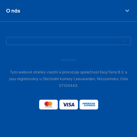
O nás
Tyto webové stránky vlastní a provozuje společnost EasyTerra B.V. a
jsou registrovány u Obchodní komory Leeuwarden, Nizozemsko, číslo
01104443.