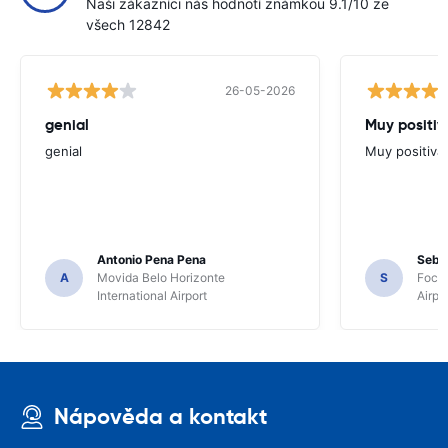
Naši zákazníci nás hodnotí známkou 9.1/10 ze
všech 12842
26-05-2026
genial
Muy positiv
genial
Muy positiva
Antonio Pena Pena
Seba
A
Movida Belo Horizonte
S
Foco 
International Airport
Airpo
Nápověda a kontakt