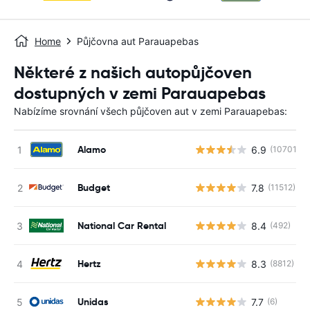
Home
Půjčovna aut Parauapebas
Některé z našich autopůjčoven
dostupných v zemi Parauapebas
Nabízíme srovnání všech půjčoven aut v zemi Parauapebas:
Alamo
6.9
(10701)
Budget
7.8
(11512)
National Car Rental
8.4
(492)
Hertz
8.3
(8812)
Unidas
7.7
(6)