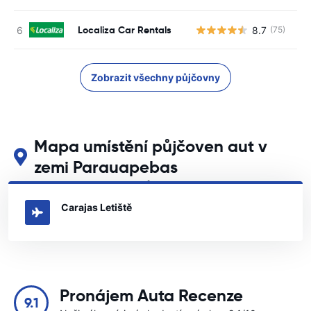
Localiza Car Rentals
8.7
(75)
Zobrazit všechny půjčovny
Mapa umístění půjčoven aut v
zemi Parauapebas
Podívejte se na naše hlavní půjčovny aut v zemi Parauapebas
Carajas Letiště
Pronájem Auta Recenze
9.1