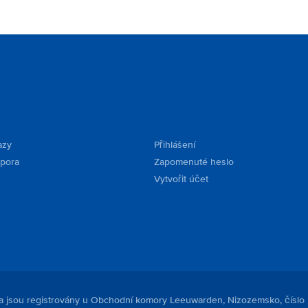
azy
Přihlášení
dpora
Zapomenuté heslo
Vytvořit účet
. a jsou registrovány u Obchodní komory Leeuwarden, Nizozemsko, číslo