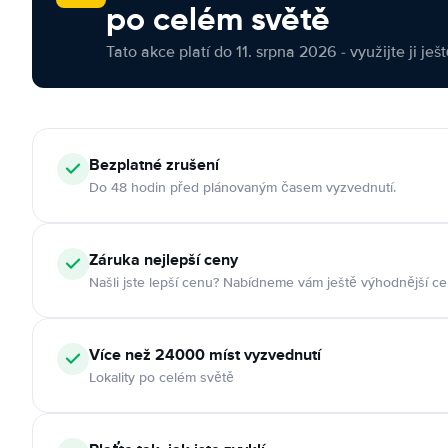
po celém světě
Tato akce platí do 11. srpna 2026 - využijte ji ješ
Bezplatné zrušení
Do 48 hodin před plánovaným časem vyzvednutí.
Záruka nejlepší ceny
Našli jste lepší cenu? Nabídneme vám ještě výhodnější ce
Více než 24000 míst vyzvednutí
Lokality po celém světě