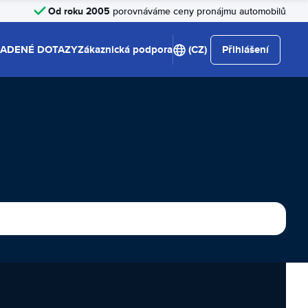
Od roku 2005
porovnáváme ceny pronájmu automobilů
LADENÉ DOTAZY
Zákaznická podpora
(CZ)
Přihlášení