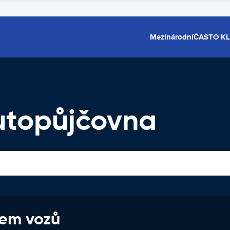
Mezinárodní
ČASTO K
utopůjčovna
jem vozů