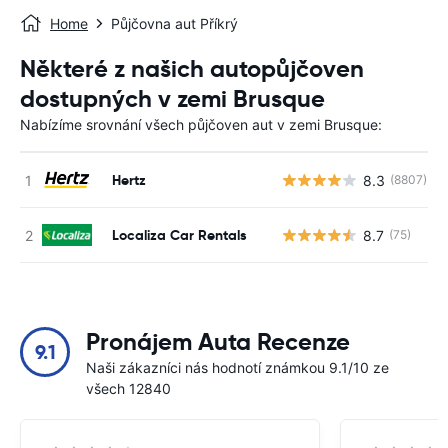
Home
Půjčovna aut Příkrý
Některé z našich autopůjčoven
dostupných v zemi Brusque
Nabízíme srovnání všech půjčoven aut v zemi Brusque:
Hertz
8.3
(8807)
Localiza Car Rentals
8.7
(75)
Pronájem Auta Recenze
9.1
Naši zákazníci nás hodnotí známkou 9.1/10 ze
všech 12840