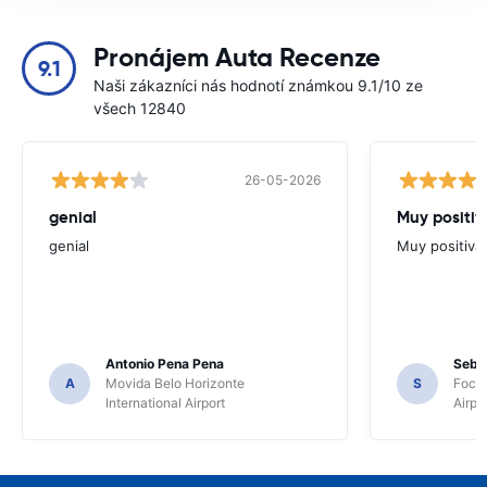
Pronájem Auta Recenze
9.1
Naši zákazníci nás hodnotí známkou 9.1/10 ze
všech 12840
26-05-2026
genial
Muy positiv
genial
Muy positiva
Antonio Pena Pena
Seba
A
Movida Belo Horizonte
S
Foco 
International Airport
Airpo