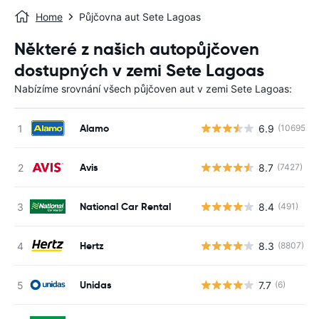
Home
Půjčovna aut Sete Lagoas
Některé z našich autopůjčoven
dostupných v zemi Sete Lagoas
Nabízíme srovnání všech půjčoven aut v zemi Sete Lagoas:
Alamo
6.9
(10695)
Avis
8.7
(7427)
National Car Rental
8.4
(491)
Hertz
8.3
(8807)
Unidas
7.7
(6)