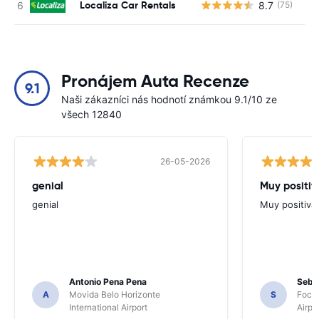
Localiza Car Rentals
8.7
(75)
Pronájem Auta Recenze
9.1
Naši zákazníci nás hodnotí známkou 9.1/10 ze
všech 12840
26-05-2026
genial
Muy positiv
genial
Muy positiva
Antonio Pena Pena
Seba
A
Movida Belo Horizonte
S
Foco 
International Airport
Airpo