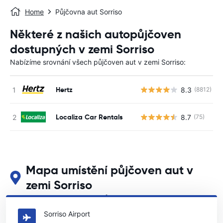
Home
Půjčovna aut Sorriso
Některé z našich autopůjčoven
dostupných v zemi Sorriso
Nabízíme srovnání všech půjčoven aut v zemi Sorriso:
Hertz
8.3
(8812)
Localiza Car Rentals
8.7
(75)
Mapa umístění půjčoven aut v
zemi Sorriso
Podívejte se na naše hlavní půjčovny aut v zemi Sorriso
Sorriso Airport