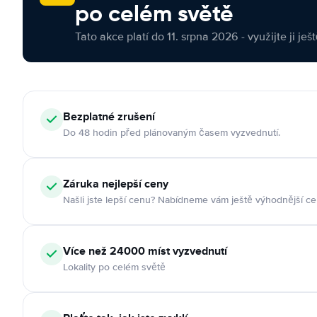
po celém světě
Tato akce platí do 11. srpna 2026 - využijte ji ješ
Bezplatné zrušení
Do 48 hodin před plánovaným časem vyzvednutí.
Záruka nejlepší ceny
Našli jste lepší cenu? Nabídneme vám ještě výhodnější ce
Více než 24000 míst vyzvednutí
Lokality po celém světě