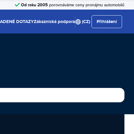
Od roku 2005
porovnáváme ceny pronájmu automobilů
LADENÉ DOTAZY
Zákaznická podpora
(CZ)
Přihlášení