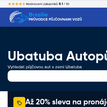
9.1
Hodnocení zákazníků
/ 10
Brazílie
PRŮVODCE PŮJČOVNAMI VOZŮ
Ubatuba Autop
Vyhledat půjčovnu aut v zemi Ubatuba
Až 20% sleva na proná