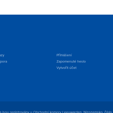
azy
Přihlášení
dpora
Zapomenuté heslo
Vytvořit účet
. a jsou registrovány u Obchodní komory Leeuwarden, Nizozemsko, číslo