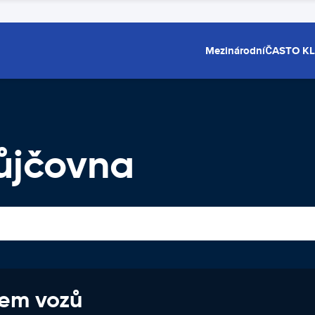
Mezinárodní
ČASTO K
ůjčovna
jem vozů