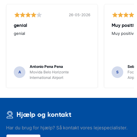
26-05-2026
genial
Muy positiv
genial
Muy positiva
Antonio Pena Pena
Seba
A
Movida Belo Horizonte
S
Foco 
International Airport
Airpo
Hjælp og kontakt
Har du brug for hjælp? Så kontakt vores lejespecialister.