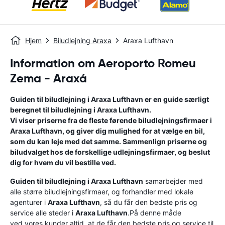
Hjem
Biludlejning Araxa
Araxa Lufthavn
Information om Aeroporto Romeu
Zema - Araxá
Guiden til biludlejning i
Araxa Lufthavn
er en guide særligt
beregnet til biludlejning i
Araxa Lufthavn
.
Vi viser priserne fra de fleste førende biludlejningsfirmaer i
Araxa Lufthavn
, og giver dig mulighed for at vælge en bil,
som du kan leje med det samme. Sammenlign priserne og
biludvalget hos de forskellige udlejningsfirmaer, og beslut
dig for hvem du vil bestille ved.
Guiden til biludlejning i
Araxa Lufthavn
samarbejder med
alle større biludlejningsfirmaer, og forhandler med lokale
agenturer i
Araxa Lufthavn
, så du får den bedste pris og
service alle steder i
Araxa Lufthavn
.På denne måde
ved vores kunder altid, at de får den bedste pris og service til