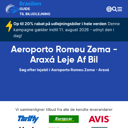
Brasilien
GUIDE
TIL BILUDLEJNING
Op til 20% rabat på udlejningsbiler i hele verden
Denne
kampagne gælder indtil 11. august 2026 - udnyt den i
dag!
Aeroporto Romeu Zema -
Araxá Leje Af Bil
Søg efter lejebil i Aeroporto Romeu Zema - Araxá
Vi sammenligner tilbud fra alle de kendte leverandører