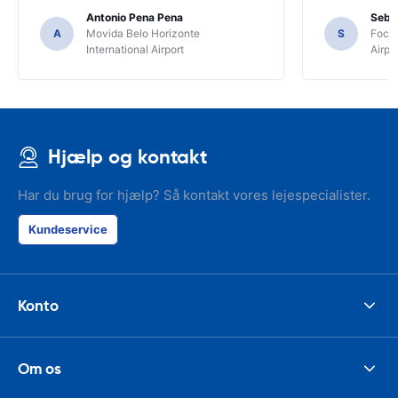
Antonio Pena Pena
Seba
A
Movida Belo Horizonte
S
Foco 
International Airport
Airpo
Hjælp og kontakt
Har du brug for hjælp? Så kontakt vores lejespecialister.
Kundeservice
Konto
Om os