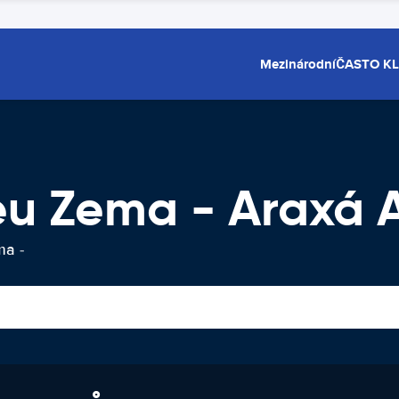
Mezinárodní
ČASTO K
u Zema - Araxá 
ma -