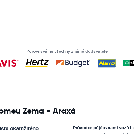
Porovnáváme všechny známé dodavatele
Romeu Zema - Araxá
lista okamžitého
Průvodce půjčovnami vozů
L