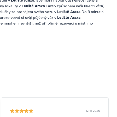
Letiště Araxa
ateli v
, aby mohl nabídnout nejlepší ceny a
Letiště Araxa
ny lokality v
.Tímto způsobem naši klienti vědí,
Letiště Araxa
a služby za pronájem svého vozu v
Do 3 minut si
Letiště Araxa
arezervovat si svůj půjčený vůz v
,
kle mnohem levnější, než při přímé rezervaci u místního
12-11-2020