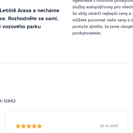
vyjednává s místními poskytov
služby autopůjčovny pro všech
Letiště Araxa
a necháme
že vždy obdrží nejlepší ceny 
ase. Rozhodněte se sami,
můžete porovnat naše ceny a z
i vozového parku
protože zjistíte, že jsme obvy
poskytovatele.
ch 12842
02-12-2025