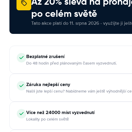
Až 20% sleva na proná
po celém světě
Tato akce platí do 11. srpna 2026 - využijte ji ješ
Bezplatné zrušení
Do 48 hodin před plánovaným časem vyzvednutí.
Záruka nejlepší ceny
Našli jste lepší cenu? Nabídneme vám ještě výhodnější ce
Více než 24000 míst vyzvednutí
Lokality po celém světě