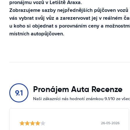
pronájmu vozů v
Letiště Araxa
.
Zobrazujeme sazby nejpřednějších půjčoven vozů
vás vybrat svůj vůz a zarezervovat jej v reálném č
u koho si objednat s porovnáním ceny a možnostm
místních autopůjčoven.
Pronájem Auta Recenze
9.1
Naši zákazníci nás hodnotí známkou 9.1/10 ze vše
26-05-2026