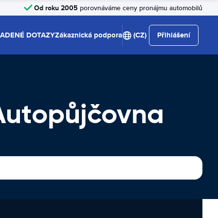
Od roku 2005
porovnáváme ceny pronájmu automobilů
LADENÉ DOTAZY
Zákaznická podpora
(CZ)
Přihlášení
Autopůjčovna