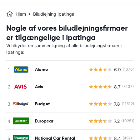
Hjem
Biludlejning Ipatinga
Nogle af vores biludlejningsfirmaer
er tilgængelige i Ipatinga
Vi tilbyder en sammenligning af alle biludlejningsfirmaer i
Ipatinga:
Alamo
6.9
(10701)
Avis
8.7
(7437)
Budget
7.8
(11512)
Europcar
7.2
(10251)
National Car Rental
8.4
(492)