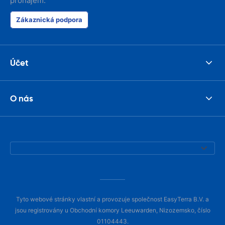
pronájem.
Zákaznická podpora
Účet
O nás
Tyto webové stránky vlastní a provozuje společnost EasyTerra B.V. a
jsou registrovány u Obchodní komory Leeuwarden, Nizozemsko, číslo
01104443.