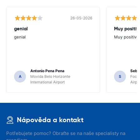
26-05-2026
genial
Muy positiv
genial
Muy positiva
Antonio Pena Pena
Seba
A
Movida Belo Horizonte
S
Foco 
International Airport
Airpo
Nápověda a kontakt
Potřebujete pomoc? Obraťte se na naše specialisty na