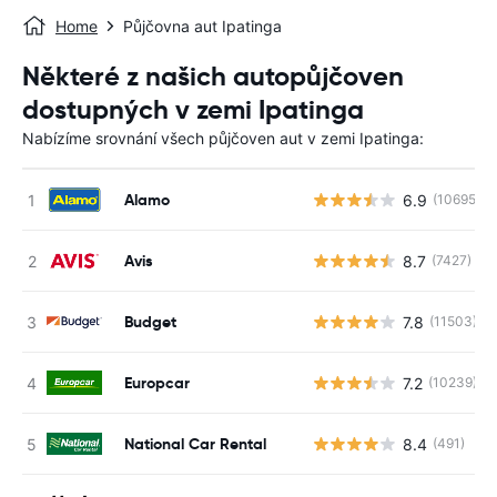
Home
Půjčovna aut Ipatinga
Některé z našich autopůjčoven
dostupných v zemi Ipatinga
Nabízíme srovnání všech půjčoven aut v zemi Ipatinga:
Alamo
6.9
(10695)
Avis
8.7
(7427)
Budget
7.8
(11503)
Europcar
7.2
(10239)
National Car Rental
8.4
(491)