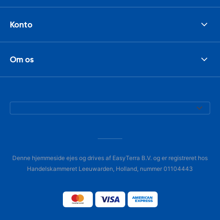
Konto
Om os
Denne hjemmeside ejes og drives af EasyTerra B.V. og er registreret hos
Handelskammeret Leeuwarden, Holland, nummer 01104443