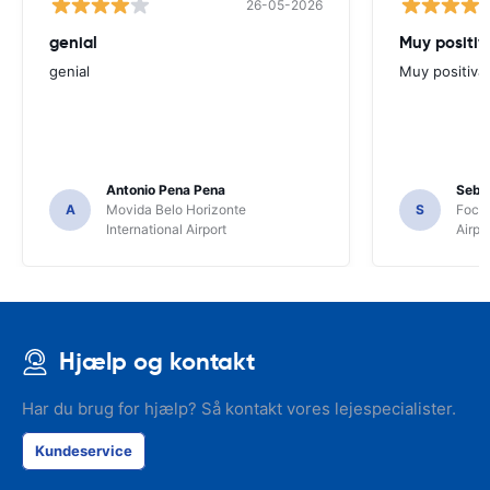
26-05-2026
genial
Muy positiv
genial
Muy positiva
Antonio Pena Pena
Seba
A
Movida Belo Horizonte
S
Foco 
International Airport
Airpo
Hjælp og kontakt
Har du brug for hjælp? Så kontakt vores lejespecialister.
Kundeservice