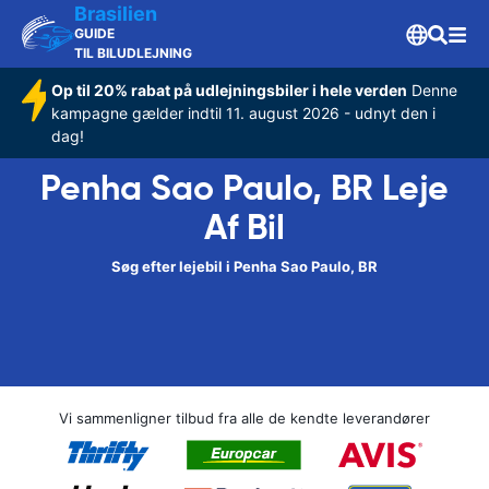
Brasilien
GUIDE
TIL BILUDLEJNING
Op til 20% rabat på udlejningsbiler i hele verden
Denne
kampagne gælder indtil 11. august 2026 - udnyt den i
dag!
Penha Sao Paulo, BR Leje
Af Bil
Søg efter lejebil i Penha Sao Paulo, BR
Vi sammenligner tilbud fra alle de kendte leverandører