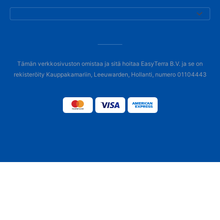
Tämän verkkosivuston omistaa ja sitä hoitaa EasyTerra B.V. ja se on
rekisteröity Kauppakamariin, Leeuwarden, Hollanti, numero 01104443