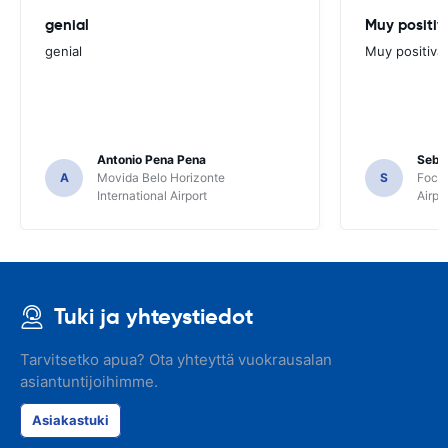
genial
Muy positiv
genial
Muy positiva
Antonio Pena Pena
Seba
A
Movida Belo Horizonte
S
Foco 
International Airport
Airpo
Tuki ja yhteystiedot
Tarvitsetko apua? Ota yhteyttä vuokrausalan
asiantuntijoihimme.
Asiakastuki