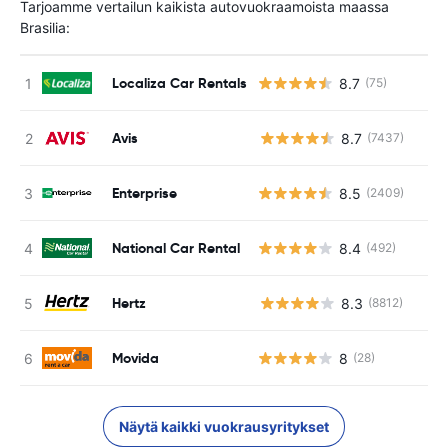
Tarjoamme vertailun kaikista autovuokraamoista maassa
Brasilia:
Localiza Car Rentals
8.7
(75)
Avis
8.7
(7437)
Ei
Enterprise
8.5
(2409)
National Car Rental
8.4
(492)
Hertz
8.3
(8812)
Ei
Movida
8
(28)
Näytä kaikki vuokrausyritykset