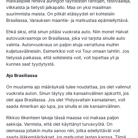
matkailijoille rehevä auringon täytteisten rantojen, festivaaleja,
vilkkaista ja tietysti jalkapallo. Maa on yksi maailman
suurimmista maista. On pitkät etäisyydet eri kohteisiin
Brasiliassa, Varauksen maantie- ja matkustaa epämiellyttävä.
Ehkä siksi, että sinun pitäisi vuokrata auto. Niin monet Halvat
autovuokraamoja on Brasiliassa, joka voi tarjota sinulle auto
valinta. Autonvuokraus on paljon etuja verrattuna muihin
kuljetusvälineisiin. Esimerkiksi voit voi Tour omaan tahtiin. Jos
tietyssä paikassa, että solisteista voit, voit lopettaa yli ja
kunnes saat tyydytystä.
Ajo Brasiliassa
On muutamia ajo määräyksiä tulee noudattaa, jos olet valinnut
vuokrata auton. Sinun täytyy olla kansainvälinen ajokortti, jos
olet ajaa Brasiliassa. Jos olet Yhdysvaltain kansalainen, voit
saada Amerikan ajo lupa, jos sinulla ei ole kansainvälinen.
Rikkoo liikenteen lakeja tässä maassa voi maksaa paljon
sakkoja. Varmista, että olet käyttänyt turvavyötä. On
olemassa joitakin muita sanoo niin, jotka edellyttävät voit
saada lääkemääräykset, jos matkustat lasten kanssa. Tämä