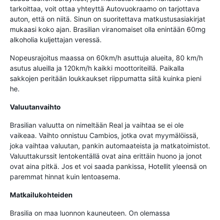
tarkoittaa, voit ottaa yhteyttä Autovuokraamo on tarjottava
auton, että on niitä. Sinun on suoritettava matkustusasiakirjat
mukaasi koko ajan. Brasilian viranomaiset olla enintään 60mg
alkoholia kuljettajan veressä.
Nopeusrajoitus maassa on 60km/h asuttuja alueita, 80 km/h
asutus alueilla ja 120km/h kaikki moottoriteillä. Paikalla
sakkojen peritään loukkaukset riippumatta siitä kuinka pieni
he.
Valuutanvaihto
Brasilian valuutta on nimeltään Real ja vaihtaa se ei ole
vaikeaa. Vaihto onnistuu Cambios, jotka ovat myymälöissä,
joka vaihtaa valuutan, pankin automaateista ja matkatoimistot.
Valuuttakurssit lentokentällä ovat aina erittäin huono ja jonot
ovat aina pitkä. Jos et voi saada pankissa, Hotellit yleensä on
paremmat hinnat kuin lentoasema.
Matkailukohteiden
Brasilia on maa luonnon kauneuteen. On olemassa