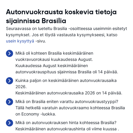
Autonvuokrausta koskevia tietoja
sijainnissa Brasilia
Seuraavassa on lueteltu Brasilia -osoitteessa useimmin esitetyt
kysymykset. Jos et löydä vastausta kysymykseesi, katso
usein kysyttyä
-sivu.
Mikä oli kohteen Brasilia keskimääräinen
vuokravuorokausi kuukaudessa August.
Kuukaudessa August keskimääräinen
autonvuokrauspituus sijainnissa Brasilia oli 14 päivää.
Kuinka paljon on keskimääräinen autonvuokrausaika
2026.
Keskimääräinen autonvuokrausaika 2026 on 14 päivää.
Mikä on Brasilia eniten varattu autonvuokraustyyppi?
Tällä hetkellä varatuin autovuokraamo kohteessa Brasilia
on Economy -luokka.
Mikä on autonvuokrauksen hinta kohteessa Brasilia?
Keskimääräinen autonvuokraushinta oli viime kuussa
.