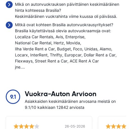
Mikä on autonvuokrauksen päivittäinen keskimääräinen
hinta kohteessa Brasilia?
Keskimääräinen vuokrahinta viime kuussa oli
päivässä.
Mitkä ovat kohteen Brasilia autonvuokrausyritykset?
Brasilia käytettävissä olevia autovuokraamoja ovat:
Localiza Car Rentals
Avis
Enterprise
National Car Rental
Hertz
Movida
Ilha Verde Rent a Car
Budget
Foco
Unidas
Alamo
Locarx
InterRent
Thrifty
Europcar
Dollar Rent a Car
Flexways
Street Rent a Car
ACE Rent A Car
jne.…
Vuokra-Auton Arvioon
9.1
Asiakkaiden keskimääräinen arvosana meistä on
9.1/10 kaikkiaan 12842 arviosta
26-05-2026