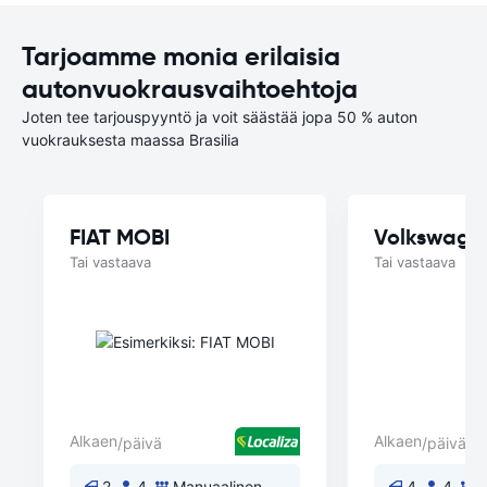
Tarjoamme monia erilaisia
autonvuokrausvaihtoehtoja
Joten tee tarjouspyyntö ja voit säästää jopa 50 % auton
vuokrauksesta maassa Brasilia
FIAT MOBI
Volkswage
Tai vastaava
Tai vastaava
Alkaen
Alkaen
/päivä
/päivä
2
4
Manuaalinen
4
4
M