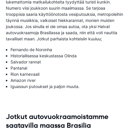
lukemattomia matkailukohteita tyydyttää turisti kunkin.
Numero viisi joukkoon suurin maailmassa. Se tarjoaa
trooppisia saaria käyttöönotosta vesiputouksia, metropoleihin
täynnä musiikkia, valkoiset hiekkarannat, monien muiden
joukossa. Jos sinulla ei ole omaa autoa, ota yksi Halvat
autovuokraamoja Brasiliassa ja saada, niin että voit nauttia
tavalliset maan. Jotkut parhaista kohteisiin kuuluu;
Fernando de Noronha
Historiallisessa keskustassa Olinda
Salvador rannat
Pantanal
Rion karnevaali
Amazon river
Iguassun putoukset ja paljon muuta.
Jotkut autovuokraamoistamme
saatavilla maassa Brasilia