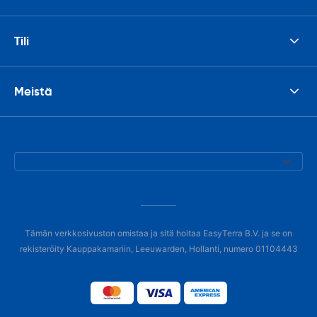
Tili
Meistä
Tämän verkkosivuston omistaa ja sitä hoitaa EasyTerra B.V. ja se on
rekisteröity Kauppakamariin, Leeuwarden, Hollanti, numero 01104443