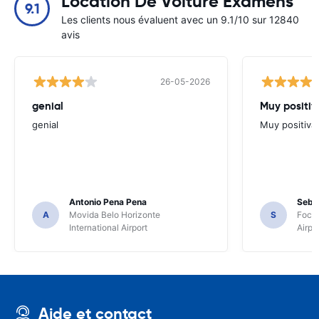
Location De Voiture Examens
9.1
Les clients nous évaluent avec un 9.1/10 sur 12840
avis
26-05-2026
genial
Muy positiv
genial
Muy positiva
Antonio Pena Pena
Seba
A
Movida Belo Horizonte
S
Foco 
International Airport
Airpo
Aide et contact