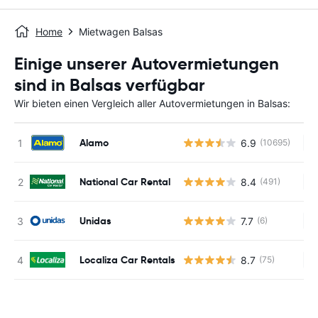
Home
Mietwagen Balsas
Einige unserer Autovermietungen
sind in Balsas verfügbar
Wir bieten einen Vergleich aller Autovermietungen in Balsas:
Alamo
6.9
(10695)
Ke
National Car Rental
8.4
(491)
Ke
Unidas
7.7
(6)
Ke
Localiza Car Rentals
8.7
(75)
Ke