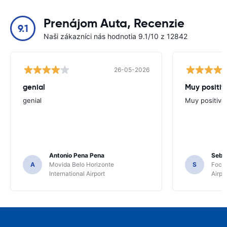
Prenájom Auta, Recenzie
9.1
Naši zákazníci nás hodnotia 9.1/10 z 12842
26-05-2026
genial
Muy positiv
genial
Muy positiva
Antonio Pena Pena
Seba
A
Movida Belo Horizonte
S
Foco 
International Airport
Airpo