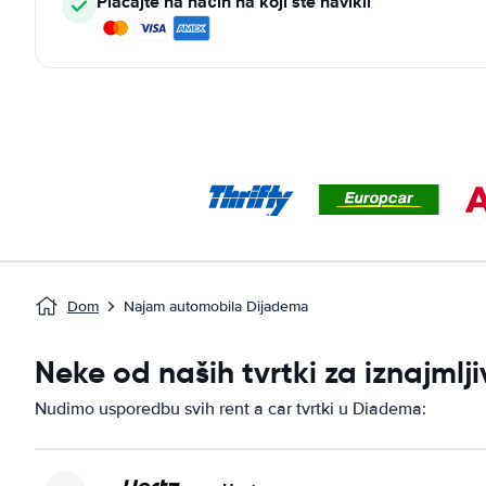
Plaćajte na način na koji ste navikli
Dom
Najam automobila Dijadema
Neke od naših tvrtki za iznajm
Nudimo usporedbu svih rent a car tvrtki u Diadema: