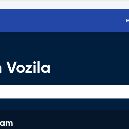
M
Vozila
jam