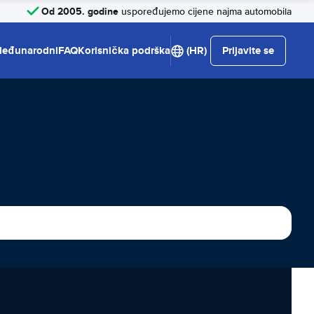
Od 2005. godine
uspoređujemo cijene najma automobila
eđunarodni
FAQ
Korisnička podrška
(HR)
Prijavite se