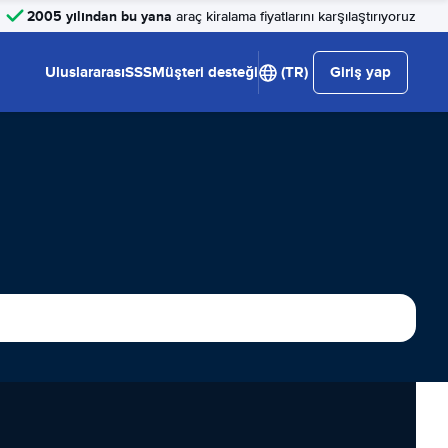
2005 yılından bu yana
araç kiralama fiyatlarını karşılaştırıyoruz
Uluslararası
SSS
Müşteri desteği
(TR)
Giriş yap