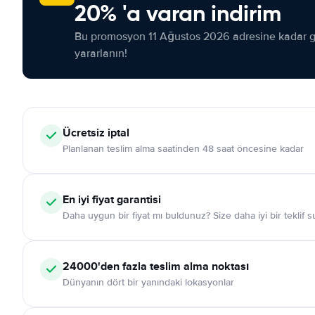
20% 'a varan indirim
Bu promosyon 11 Ağustos 2026 adresine kadar ge
yararlanın!
Ücretsiz iptal
Planlanan teslim alma saatinden 48 saat öncesine kadar
En iyi fiyat garantisi
Daha uygun bir fiyat mı buldunuz? Size daha iyi bir teklif 
24000'den fazla teslim alma noktası
Dünyanın dört bir yanındaki lokasyonlar