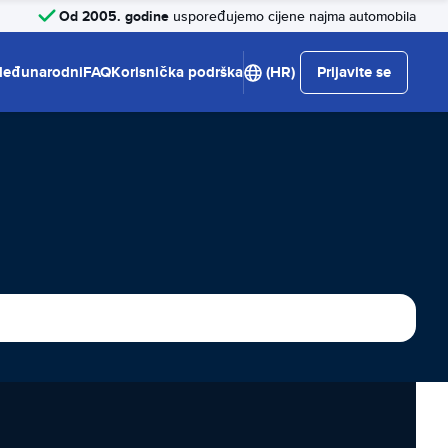
Od 2005. godine
uspoređujemo cijene najma automobila
eđunarodni
FAQ
Korisnička podrška
(HR)
Prijavite se