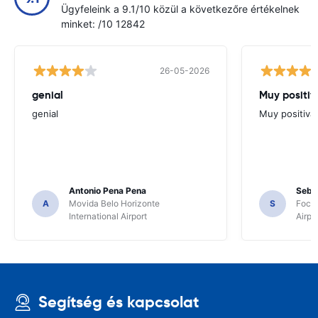
Ügyfeleink a 9.1/10 közül a következőre értékelnek
minket: /10 12842
26-05-2026
genial
Muy positiv
genial
Muy positiva
Antonio Pena Pena
Seba
A
Movida Belo Horizonte
S
Foco 
International Airport
Airpo
Segítség és kapcsolat