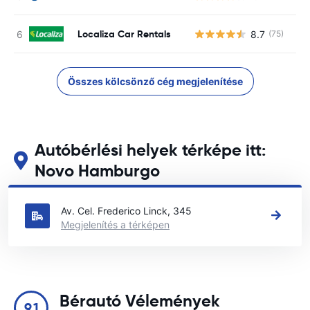
Localiza Car Rentals
8.7
(75)
Összes kölcsönző cég megjelenítése
Autóbérlési helyek térképe itt:
Novo Hamburgo
Tekintse meg fő autóbérlési helyeinket itt: Novo Hamburgo
Av. Cel. Frederico Linck, 345
Megjelenítés a térképen
Bérautó Vélemények
9.1