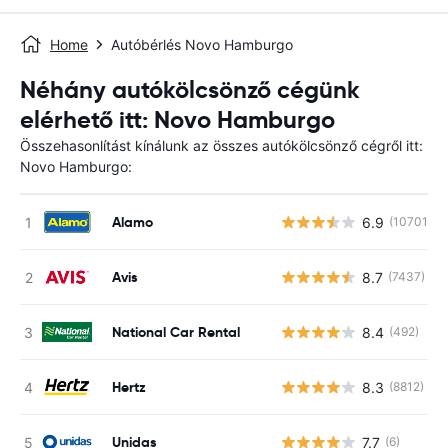
Home
Autóbérlés Novo Hamburgo
Néhány autókölcsönző cégünk
elérhető itt: Novo Hamburgo
Összehasonlítást kínálunk az összes autókölcsönző cégről itt:
Novo Hamburgo:
Alamo
6.9
(10701)
Avis
8.7
(7437)
National Car Rental
8.4
(492)
Hertz
8.3
(8812)
Unidas
7.7
(6)