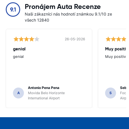
Pronájem Auta Recenze
9.1
Naši zákazníci nás hodnotí známkou 9.1/10 ze
všech 12840
26-05-2026
genial
Muy positiv
genial
Muy positiva
Antonio Pena Pena
Seba
A
Movida Belo Horizonte
S
Foco 
International Airport
Airpo