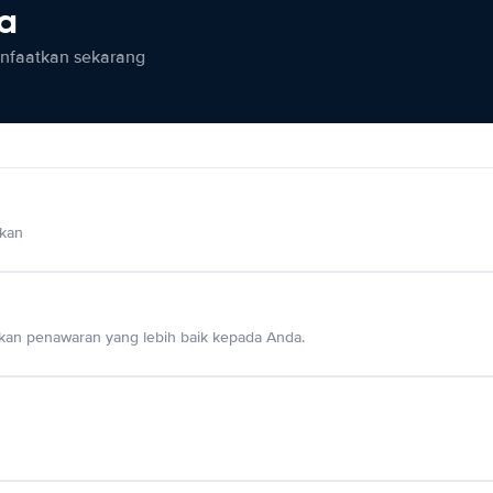
ia
anfaatkan sekarang
lkan
an penawaran yang lebih baik kepada Anda.