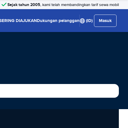
Sejak tahun 2005
, kami telah membandingkan tarif sewa mobil
SERING DIAJUKAN
Dukungan pelanggan
(ID)
Masuk