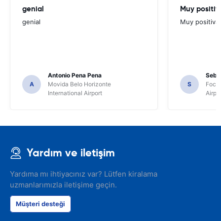
genial
Muy positiv
genial
Muy positiva
Antonio Pena Pena
Seba
A
Movida Belo Horizonte
S
Foco 
International Airport
Airpo
Yardım ve iletişim
Yardıma mı ihtiyacınız var? Lütfen kiralama
uzmanlarımızla iletişime geçin.
Müşteri desteği