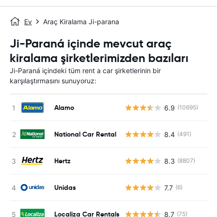
Ev
Araç Kiralama Ji-parana
Ji-Paraná içinde mevcut araç
kiralama şirketlerimizden bazıları
Ji-Paraná içindeki tüm rent a car şirketlerinin bir
karşılaştırmasını sunuyoruz:
Alamo
6.9
(10695)
National Car Rental
8.4
(491)
Hertz
8.3
(8807)
Unidas
7.7
(6)
Localiza Car Rentals
8.7
(75)