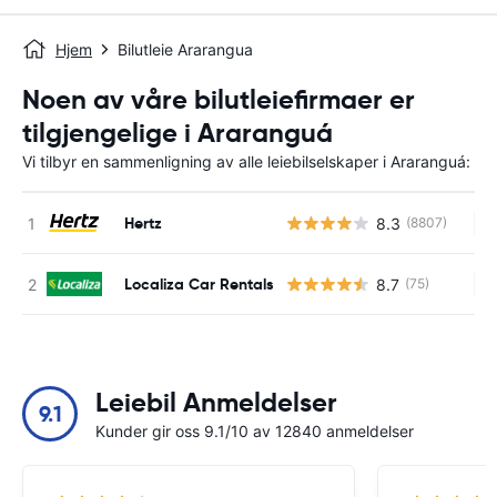
Hjem
Bilutleie Ararangua
Noen av våre bilutleiefirmaer er
tilgjengelige i Araranguá
Vi tilbyr en sammenligning av alle leiebilselskaper i Araranguá:
Hertz
8.3
(8807)
In
Localiza Car Rentals
8.7
(75)
In
Leiebil Anmeldelser
9.1
Kunder gir oss 9.1/10 av 12840 anmeldelser