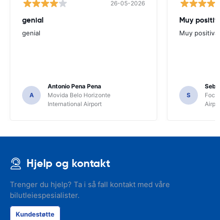
26-05-2026
genial
Muy positiv
genial
Muy positiva
Antonio Pena Pena
Seba
A
Movida Belo Horizonte
S
Foco 
International Airport
Airpo
Hjelp og kontakt
Trenger du hjelp? Ta i så fall kontakt med våre
bilutleiespesialister.
Kundestøtte