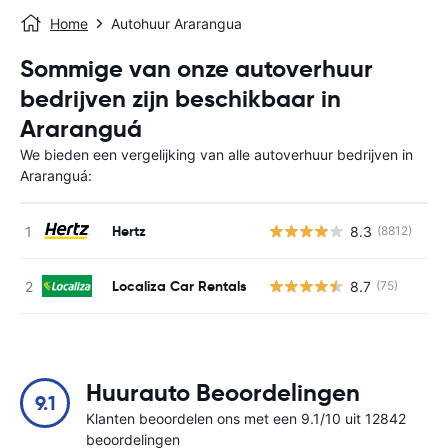
Home
Autohuur Ararangua
Sommige van onze autoverhuur
bedrijven zijn beschikbaar in
Araranguá
We bieden een vergelijking van alle autoverhuur bedrijven in
Araranguá:
Hertz
8.3
(8812)
G
Localiza Car Rentals
8.7
(75)
G
Huurauto Beoordelingen
9.1
Klanten beoordelen ons met een 9.1/10 uit 12842
beoordelingen