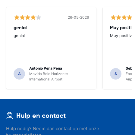
26-05-2026
genial
Muy positiv
genial
Muy positiva
Antonio Pena Pena
Seba
A
Movida Belo Horizonte
S
Foco 
International Airport
Airpo
Hulp en contact
Hulp nodig? Neem dan contact op met onze