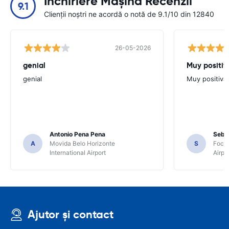
Închiriere Mașină Recenzii
9.1
Clienții noștri ne acordă o notă de 9.1/10 din 12840
26-05-2026
genial
Muy positiv
genial
Muy positiva
Antonio Pena Pena
Seba
A
Movida Belo Horizonte
S
Foco 
International Airport
Airpo
Ajutor și contact