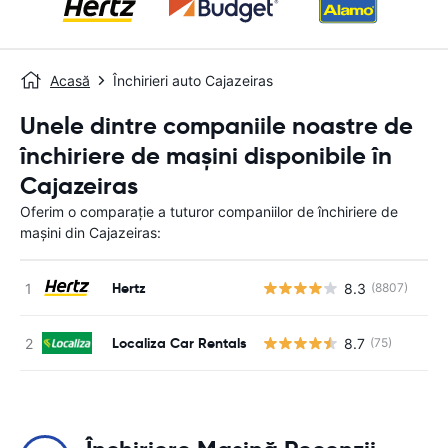
Acasă
Închirieri auto Cajazeiras
Unele dintre companiile noastre de
închiriere de mașini disponibile în
Cajazeiras
Oferim o comparație a tuturor companiilor de închiriere de
mașini din Cajazeiras:
Hertz
8.3
(8807)
Nu
Localiza Car Rentals
8.7
(75)
Nu