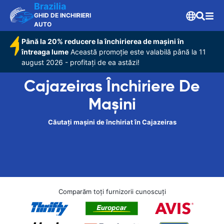
Brazilia
GHID DE INCHIRIERI
AUTO
Până la 20% reducere la închirierea de mașini în
întreaga lume
Această promoție este valabilă până la 11
august 2026 - profitați de ea astăzi!
Cajazeiras Închiriere De
Maşini
Căutați mașini de închiriat în Cajazeiras
Comparăm toți furnizorii cunoscuți