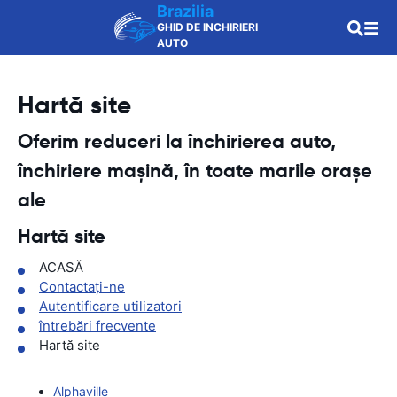
Brazilia
GHID DE INCHIRIERI
AUTO
Hartă site
Oferim reduceri la închirierea auto,
închiriere mașină, în toate marile orașe
ale
Hartă site
ACASĂ
Contactaţi-ne
Autentificare utilizatori
întrebări frecvente
Hartă site
Alphaville