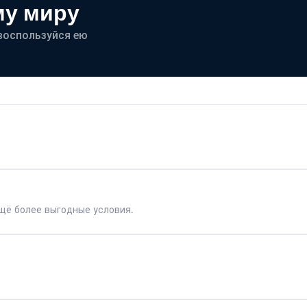
му миру
- воспользуйся ею
щё более выгодные условия.