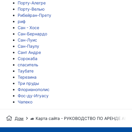
Порту-Алегре
Порту-Велью
Рибейран-Прету
риф
Сан - Хосе
Сан-Бернардо
Сан-Луис
Сан-Паулу
Сант Андре
Сорокаба
спаситель
Таубате
Терезина
Три пруды
Флорианополис
Фос-ду-Игуасу
Чапеко
Дом
🚙 Карта сайта - РУКОВОДСТВО ПО АРЕНДЕ АВ