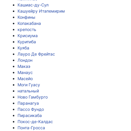
Кашиас-ду-Сул
Кашуейру Итапемирим
Конфины
Копакабана
крепость
Крисиума
Куритиба
Куяба
Лауро Де Фрейтас
Лондон
Макаэ
Манаус
Масейо
Моги Гуасу
натальный
Ново Гамбурго
Паранагуа
Пассо Фундо
Пирасикаба
Покос-де-Калдас
Понта-Гросса