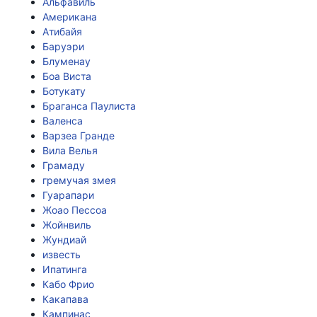
Альфавиль
Американа
Атибайя
Баруэри
Блуменау
Боа Виста
Ботукату
Браганса Паулиста
Валенса
Варзеа Гранде
Вила Велья
Грамаду
гремучая змея
Гуарапари
Жоао Пессоа
Жойнвиль
Жундиай
известь
Ипатинга
Кабо Фрио
Какапава
Кампинас