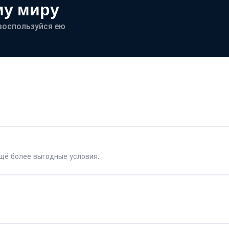
му миру
- воспользуйся ею
щё более выгодные условия.