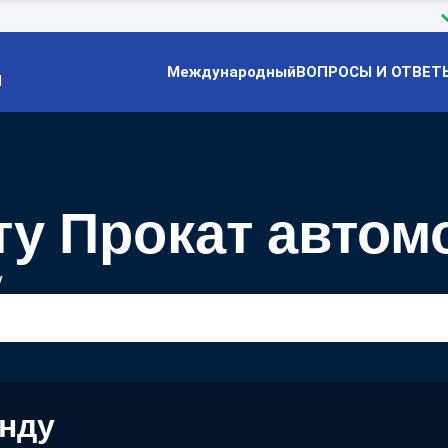
Международный
ВОПРОСЫ И ОТВЕТ
Й
у Прокат автом
у
енду