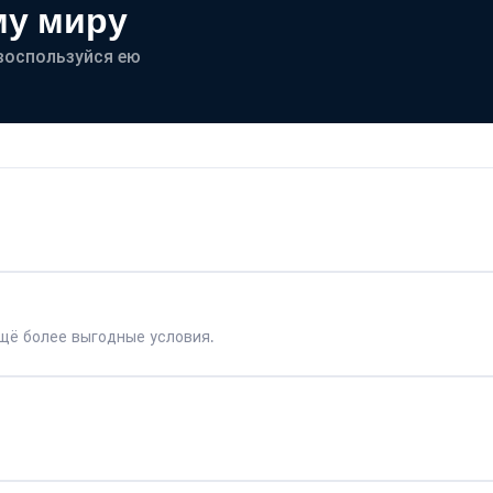
му миру
- воспользуйся ею
щё более выгодные условия.