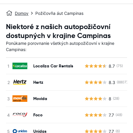
Domov
Požičovňa áut Campinas
Niektoré z našich autopožičovní
dostupných v krajine Campinas
Ponúkame porovnanie všetkých autopožičovní v krajine
Campinas:
Localiza Car Rentals
8.7
(75)
Hertz
8.3
(8807)
Movida
8
(28)
Foco
7.7
(48)
Unidas
7.7
(6)