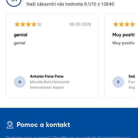
Naši zákazníci nás hodnotia 9.1/10 z 12840
26-05-2026
genial
Muy positiv
genial
Muy positiva
Antonio Pena Pena
Seba
A
Movida Belo Horizonte
S
Foco 
International Airport
Airpo
Pomoc a kontakt
Potrebujete pomoc? Obráťte sa na našich špecialistov na