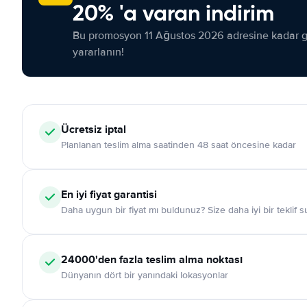
20% 'a varan indirim
Bu promosyon 11 Ağustos 2026 adresine kadar ge
yararlanın!
Ücretsiz iptal
Planlanan teslim alma saatinden 48 saat öncesine kadar
En iyi fiyat garantisi
Daha uygun bir fiyat mı buldunuz? Size daha iyi bir teklif 
24000'den fazla teslim alma noktası
Dünyanın dört bir yanındaki lokasyonlar