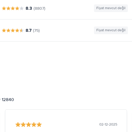
8.3
(8807)
Fiyat mevcut değil
8.7
(75)
Fiyat mevcut değil
or 12840
02-12-2025