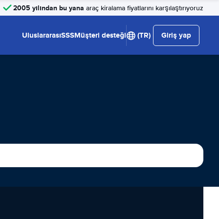
2005 yılından bu yana
araç kiralama fiyatlarını karşılaştırıyoruz
Uluslararası
SSS
Müşteri desteği
(TR)
Giriş yap